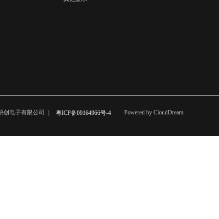
市耕创电子有限公司 ｜
Powered by CloudDream
粤ICP备09164966号-4