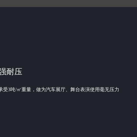
强耐压
承受3吨/㎡重量，做为汽车展厅、舞台表演使用毫无压力